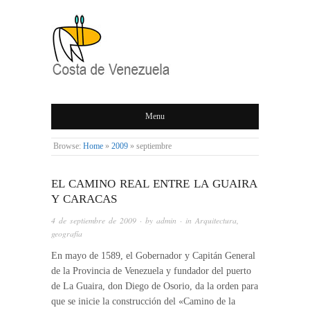
COSTA DE
Menu
VENEZUELA
Browse:
Home
»
2009
»
septiembre
EL CAMINO REAL ENTRE LA GUAIRA
Y CARACAS
4 de septiembre de 2009
· by
admin
· in
Arquitectura
,
geografía
En mayo de 1589, el Gobernador y Capitán General
de la Provincia de Venezuela y fundador del puerto
de La Guaira, don Diego de Osorio, da la orden para
que se inicie la construcción del «Camino de la