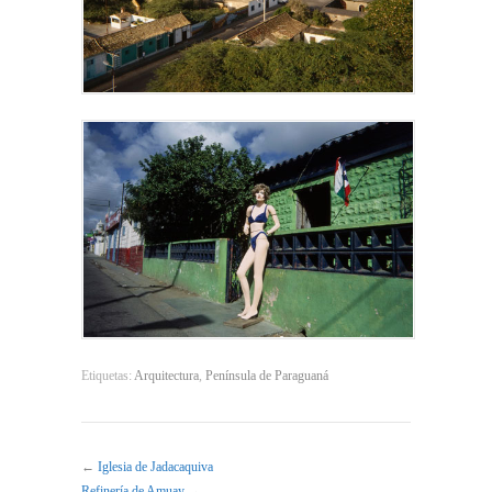
Etiquetas:
Arquitectura
,
Península de Paraguaná
←
Iglesia de Jadacaquiva
Refinería de Amuay
→