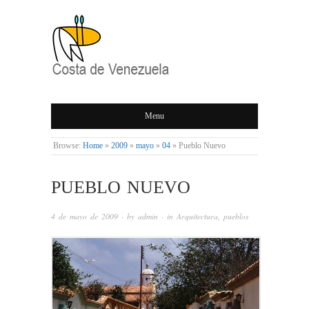
COSTA DE
Menu
VENEZUELA
Browse:
Home
»
2009
»
mayo
»
04
»
Pueblo Nuevo
PUEBLO NUEVO
4 de mayo de 2009
· by
admin
· in
Arquitectura
,
pueblos