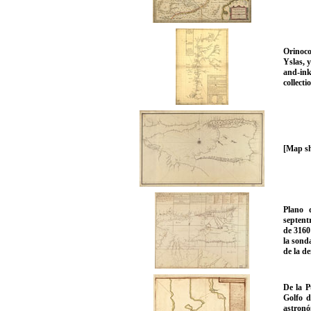
Orinoco
Yslas, 
and-ink
collecti
[Map sh
Plano 
septentr
de 3160
la sond
de la d
De la P
Golfo d
astronó