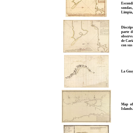
Escondi
sondas,
Limpia,
Discrip
parte d
observs.
de Cari
con sus
La Gua
Map of
Islands