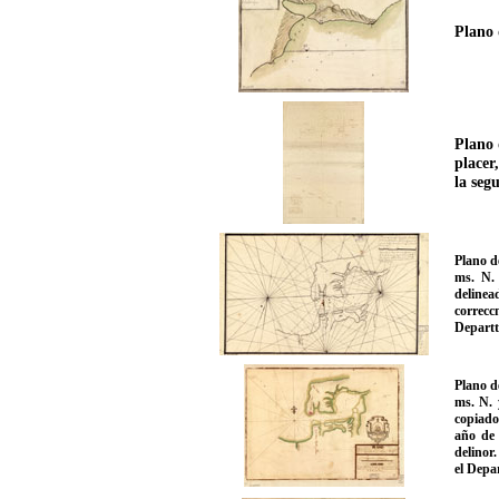
Plano 
Plano 
placer
la seg
Plano d
ms. N. 
delinea
correc
Departt
Plano de
ms. N. 
copiado
año de 
delinor
el Depa