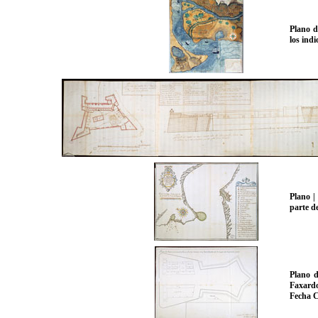
Plano d
los ind
Plano |
parte de
Plano d
Faxardo
Fecha C