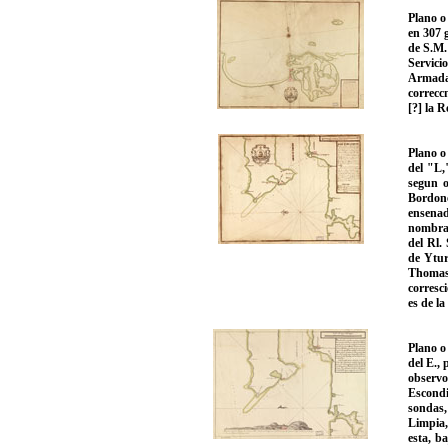
Plano o
en 307 g
de S.M.
Servici
Armada 
correcc
[?] la 
Plano o
del "L,
segun o
Bordone
ensena
nombrad
del Rl.
de Ytur
Thomas 
corresc
es de l
Plano o
del E.,
observo
Escondi
sondas,
Limpia,
esta, b