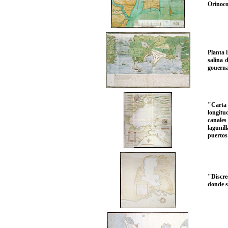
Orinoco
Planta i
salina 
gouernad
"Carta 
longitu
canales
lagunil
puertos
"Discre
donde se