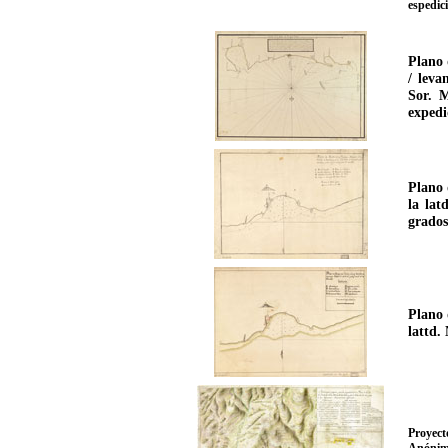
espedici
Plano 
/ leva
Sor. M
expedi
Plano 
la lat
grados
Plano 
lattd.
Proyec