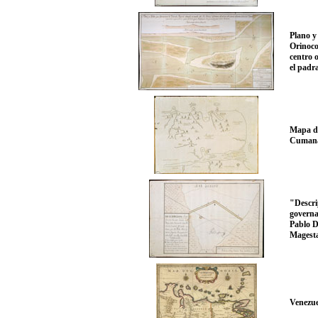
Plano y 
Orinoco,
centro o
el padr
Mapa de
Cumaná"
"Descrip
governa
Pablo Dí
Magesta
Venezue