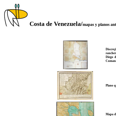
Costa de Venezuela
/
mapas y planos an
Discreç
rancher
Diego d
Cumaná y
Plano q
Mapa de