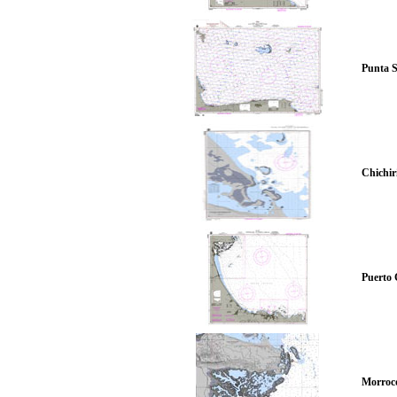
Punta 
Chichir
Puerto 
Morroc