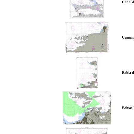
Canal d
Cumaná
Bahía d
Bahías 