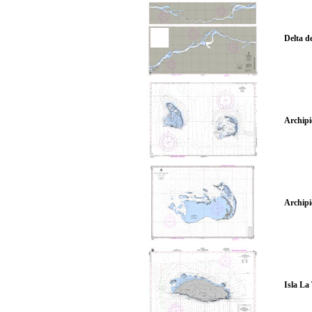
Delta d
Archipi
Archipi
Isla La