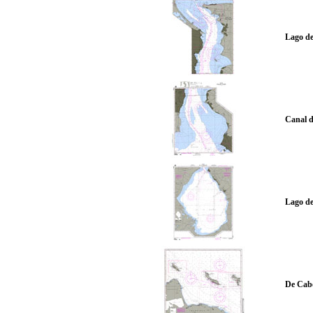
Lago de
Canal d
Lago d
De Cabo